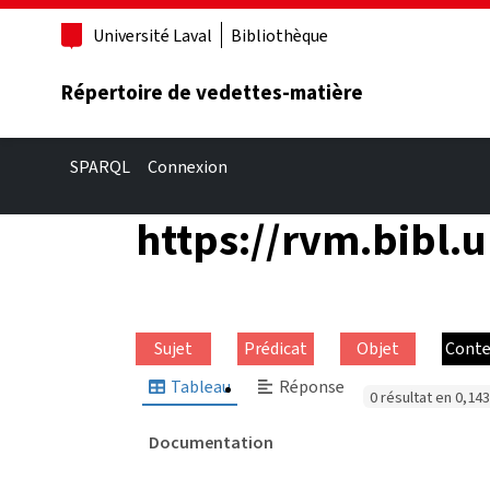
Aller au contenu principal
Université Laval
Bibliothèque
Répertoire de vedettes-matière
SPARQL
Connexion
https://rvm.bibl.
Sujet
Prédicat
Objet
Conte
Tableau
Réponse
0 résultat en 0,1
Documentation