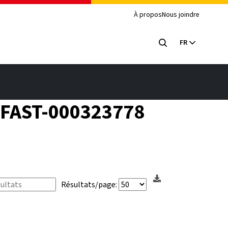
À propos
Nous joindre
FR
VMFAST-000323778
Résultats/page: