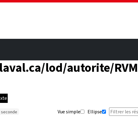
ulaval.ca/lod/autorite/R
xte
Vue simple
Ellipse
43 seconde