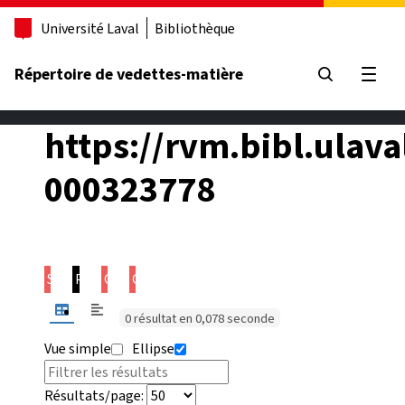
Aller au contenu principal
Université Laval
Bibliothèque
Répertoire de vedettes-matière
Ouvrir
https://rvm.bibl.ulava
000323778
Sujet
Prédicat
Objet
Contexte
0 résultat en 0,078 seconde
Vue simple
Ellipse
Résultats/page: